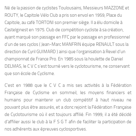
Né de la passion de cyclistes Toulousains, Messieurs MAZZONE et
ROUTY, le Capitole Vélo Club a pris son envol en 1959, Place du
Capitole, au café TORTONI son premier siège. Il a élu domicile à
Castelginest en 1975. Club de compétition cycliste à sa création,
ayant marqué son passage en FFC par le passage en professionnel
d’un de ses cyclos ( Jean-Marc MANFRIN équipe RENAULT sous la
direction de Cyril GUIMARD ) ainsi que l’organisation à Revel d’un
championnat de France Pro. En 1985 sous la houlette de Daniel
DELMAS, le C V C s’est tourné vers le cyclotourisme, ne conservant
que son école de Cyclisme.
C’est en 1988 que le C V C a mis ses activités à la Fédération
Française de Cyclisme en sommeil, les moyens financiers et
humains pour maintenir un club compétitif à haut niveau ne
pouvant plus être assurés, et a donc rejoint la Fédération Française
de Cyclotourisme où il est toujours affilié. Fin 1999, il a été décidé
d’affilier aussi le club à la F S G T afin de faciliter la participation de
nos adhérents aux épreuves cyclosportives.