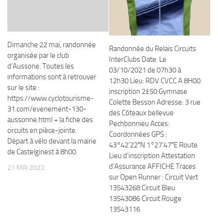
Dimanche 22 mai, randonnée
Randonnée du Relais Circuits
organisée par le club
InterClubs Date: Le
d’Aussone. Toutes les
03/10/2021 de 07h30 à
informations sont à retrouver
12h30 Lieu: RDV CVCC A 8H00
sur le site :
inscription 2£50 Gymnase
https://www.cyclotourisme-
Colette Besson Adresse: 3 rue
31.com/evenement-130-
des Côteaux bellevue
aussonne.html + la fiche des
Pechbonnieu Acces:
circuits en pièce-jointe.
Coordonnées GPS :
Départ à vélo devant la mairie
43°42’22″N 1°27’47″E Route
de Castelginest à 8h00.
Lieu d’inscription Attestation
d’Assurance AFFICHE Traces
21 MAI 2022
sur Open Runner : Circuit Vert
13543268 Circuit Bleu
13543086 Circuit Rouge
13543116