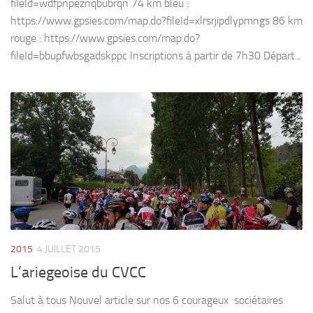
fileId=wdfpnpeznqbubrqn 74 km bleu :
https://www.gpsies.com/map.do?fileId=xlrsrjipdlypmngs 86 km
rouge : https://www.gpsies.com/map.do?
fileId=bbupfwbsgadskppc Inscriptions à partir de 7h30 Départ...
2015
4 JUILLET 2015
L’ariegeoise du CVCC
Salut à tous Nouvel article sur nos 6 courageux sociétaires