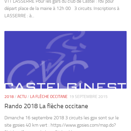
VTT LASSERRE Pour les gars du club de Castel : rdv pour
départ place de la mairie à 12h 00 3 circuits. Inscriptions à
LASSERRE : à...
2018
/
ACTU
/
LA FLÈCHE OCCITANE
19 SEPTEMBRE 2015
Rando 2018 La flèche occitane
Dimanche 16 septembre 2018 3 circuits les gpx sont sur le
site gpsies 40 km vert : https://www.gpsies.com/map.do?