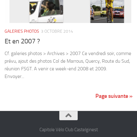
GALERIES PHOTOS
3 OCTOBRE 2014
Et en 2007 ?
Cf. galeries photos > Archives > 2007 Ce vendredi soir, comme
prévu, ajout des photos Col de Marrous, Quercy, Route du Sud,
réunion FSGT. A venir ce week-end 2008 et 2009.
Envoyer...
Page suivante »
Capitole Vélo Club Castelginest